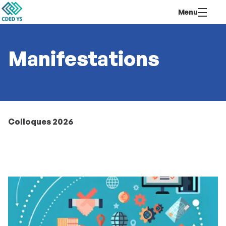
Aller
Navigation
Accès
Connexion
Menu
au
directs
contenu
Manifestations
Colloques 2026