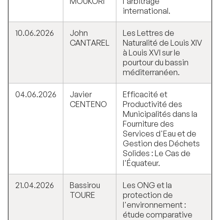
MOUKORI
l'arbitrage
international.
10.06.2026
John
Les Lettres de
CANTAREL
Naturalité de Louis XIV
à Louis XVI sur le
pourtour du bassin
méditerranéen.
04.06.2026
Javier
Efficacité et
CENTENO
Productivité des
Municipalités dans la
Fourniture des
Services d'Eau et de
Gestion des Déchets
Solides : Le Cas de
l'Équateur.
21.04.2026
Bassirou
Les ONG et la
TOURE
protection de
l'environnement :
étude comparative