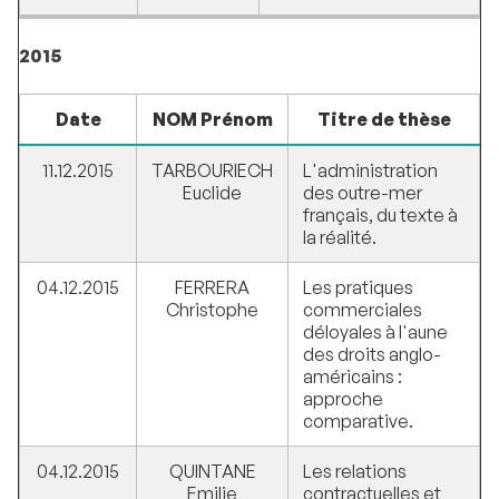
2015
Date
NOM Prénom
Titre de thèse
11.12.2015
TARBOURIECH
L'administration
Euclide
des outre-mer
français, du texte à
la réalité.
04.12.2015
FERRERA
Les pratiques
Christophe
commerciales
déloyales à l'aune
des droits anglo-
américains :
approche
comparative.
04.12.2015
QUINTANE
Les relations
Emilie
contractuelles et