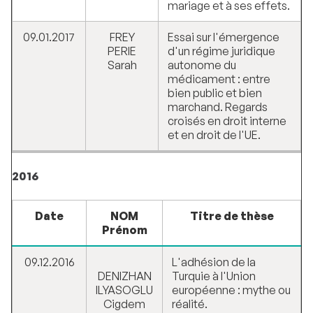
mariage et à ses effets.
09.01.2017
FREY
Essai sur l'émergence
PERIE
d'un régime juridique
Sarah
autonome du
médicament : entre
bien public et bien
marchand. Regards
croisés en droit interne
et en droit de l'UE.
2016
Date
NOM
Titre de thèse
Prénom
09.12.2016
L'adhésion de la
DENIZHAN
Turquie à l'Union
ILYASOGLU
européenne : mythe ou
Cigdem
réalité.