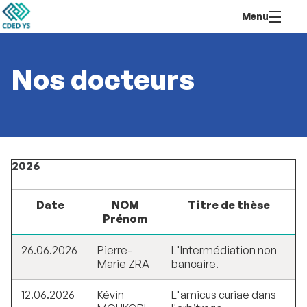
Aller
Navigation
Accès
Connexion
Menu
au
directs
contenu
Nos docteurs
2026
Date
NOM
Titre de thèse
Prénom
26.06.2026
Pierre-
L'Intermédiation non
Marie ZRA
bancaire.
12.06.2026
Kévin
L'amicus curiae dans