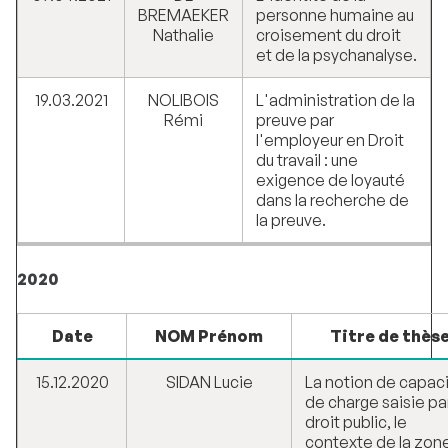
BREMAEKER
personne humaine au
Nathalie
croisement du droit
et de la psychanalyse.
19.03.2021
NOLIBOIS
L'administration de la
Rémi
preuve par
l'employeur en Droit
du travail : une
exigence de loyauté
dans la recherche de
la preuve.
2020
Date
NOM Prénom
Titre de thès
15.12.2020
SIDAN Lucie
La notion de capac
de charge saisie par
droit public, le
contexte de la zon