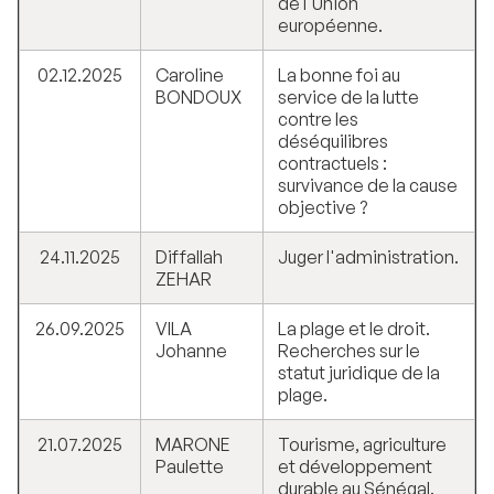
de l'Union
européenne.
02.12.2025
Caroline
La bonne foi au
BONDOUX
service de la lutte
contre les
déséquilibres
contractuels :
survivance de la cause
objective ?
24.11.2025
Diffallah
Juger l'administration.
ZEHAR
26.09.2025
VILA
La plage et le droit.
Johanne
Recherches sur le
statut juridique de la
plage.
21.07.2025
MARONE
Tourisme, agriculture
Paulette
et développement
durable au Sénégal.