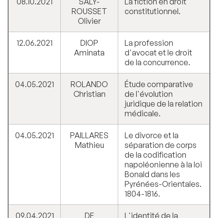
08.10.2021
SALY-
La fiction en droit
ROUSSET
constitutionnel.
Olivier
12.06.2021
DIOP
La profession
Aminata
d'avocat et le droit
de la concurrence.
04.05.2021
ROLANDO
Étude comparative
Christian
de l'évolution
juridique de la relation
médicale.
04.05.2021
PAILLARES
Le divorce et la
Mathieu
séparation de corps
de la codification
napoléonienne à la loi
Bonald dans les
Pyrénées-Orientales.
1804-1816.
09.04.2021
DE
L'identité de la