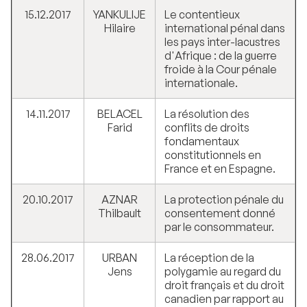
15.12.2017
YANKULIJE
Le contentieux
Hilaire
international pénal dans
les pays inter-lacustres
d'Afrique : de la guerre
froide à la Cour pénale
internationale.
14.11.2017
BELACEL
La résolution des
Farid
conflits de droits
fondamentaux
constitutionnels en
France et en Espagne.
20.10.2017
AZNAR
La protection pénale du
Thilbault
consentement donné
par le consommateur.
28.06.2017
URBAN
La réception de la
Jens
polygamie au regard du
droit français et du droit
canadien par rapport au