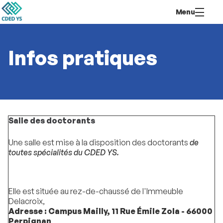
Aller
Navigation
Accès
Connexion
Menu
au
directs
contenu
Infos pratiques
Salle des doctorants
Une salle est mise à la disposition des doctorants
de
toutes spécialités du CDED YS.
Elle est située au rez-de-chaussé de l'Immeuble
Delacroix,
Adresse :
Campus Mailly, 11 Rue Émile Zola - 66000
Perpignan