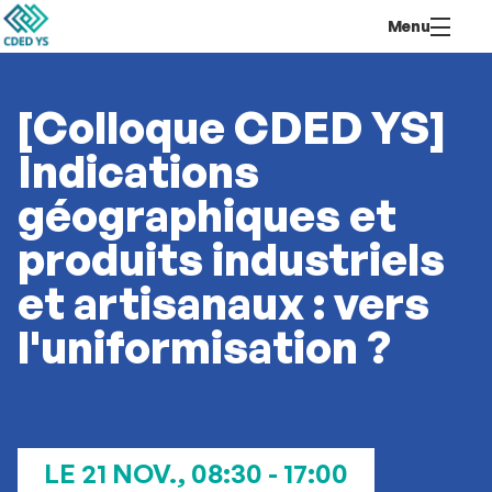
Aller
Navigation
Accès
Connexion
Menu
au
directs
contenu
[Colloque CDED YS]
Indications
géographiques et
produits industriels
et artisanaux : vers
l'uniformisation ?
LE 21 NOV., 08:30 - 17:00