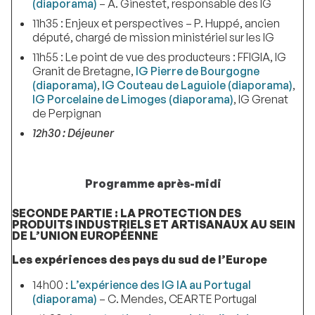
(diaporama)
– A. Ginestet, responsable des IG
11h35 : Enjeux et perspectives – P. Huppé, ancien
député, chargé de mission ministériel sur les IG
11h55 : Le point de vue des producteurs : FFIGIA, IG
Granit de Bretagne,
IG Pierre de Bourgogne
(diaporama)
,
IG Couteau de Laguiole (diaporama)
,
IG Porcelaine de Limoges (diaporama)
, IG Grenat
de Perpignan
12h30 : Déjeuner
Programme après-midi
SECONDE PARTIE : LA PROTECTION DES
PRODUITS INDUSTRIELS ET ARTISANAUX AU SEIN
DE L’UNION EUROPÉENNE
Les expériences des pays du sud de l’Europe
14h00 :
L’expérience des IG IA au Portugal
(diaporama)
– C. Mendes, CEARTE Portugal