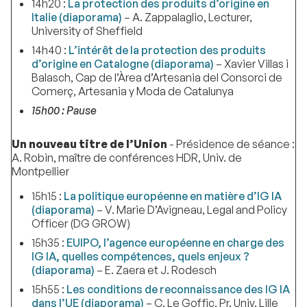
14h20 :
La protection des produits d’origine en
Italie (diaporama)
– A. Zappalaglio, Lecturer,
University of Sheffield
14h40 :
L’intérêt de la protection des produits
d’origine en Catalogne (diaporama)
– Xavier Villas i
Balasch, Cap de l’Àrea d’Artesania del Consorci de
Comerç, Artesania y Moda de Catalunya
15h00 : Pause
Un nouveau titre de l’Union
- Présidence de séance :
A. Robin, maître de conférences HDR, Univ. de
Montpellier
15h15 :
La politique européenne en matière d’IG IA
(diaporama)
– V. Marie D’Avigneau, Legal and Policy
Officer (DG GROW)
15h35 :
EUIPO, l’agence européenne en charge des
IG IA, quelles compétences, quels enjeux ?
(diaporama)
– E. Zaera et J. Rodesch
15h55 :
Les conditions de reconnaissance des IG IA
dans l’UE (diaporama)
– C. Le Goffic, Pr. Univ. Lille