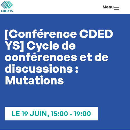
Aller
Navigation
Accès
Connexion
Menu
au
directs
contenu
[Conférence CDED
YS] Cycle de
conférences et de
discussions :
Mutations
LE 19 JUIN, 15:00 - 19:00