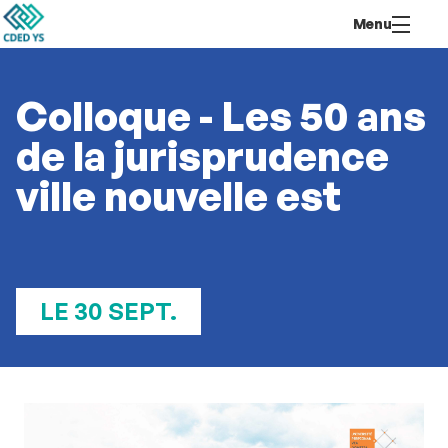
Aller
Navigation
Accès
Connexion
Menu
au
directs
contenu
Colloque - Les 50 ans
de la jurisprudence
ville nouvelle est
LE 30 SEPT.