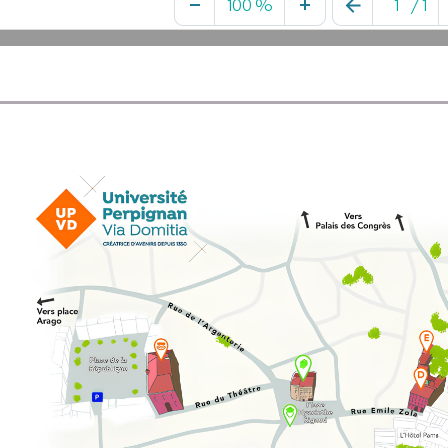
100 %
/
1