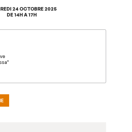
REDI 24 OCTOBRE 2025
DE 14H A 17H
uve
ssa"
HE