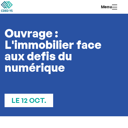
Aller
Navigation
Accès
Connexion
Menu
au
directs
contenu
Ouvrage :
L'immobilier face
aux defis du
numérique
LE 12 OCT.