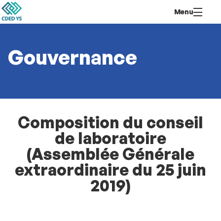
Aller
Navigation
Accès
Connexion
Menu
au
directs
contenu
Gouvernance
Composition du conseil
de laboratoire
(Assemblée Générale
extraordinaire du 25 juin
2019)